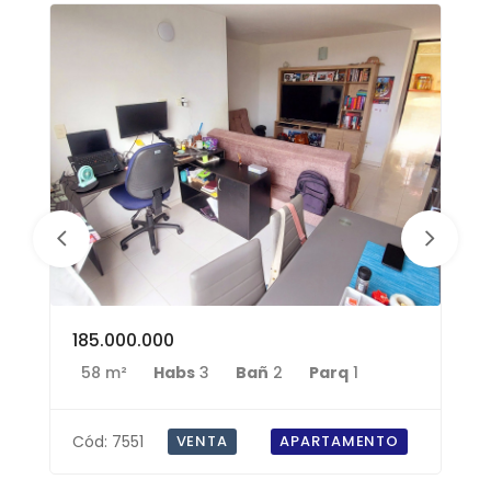
185.000.000
58 m²
Habs
3
Bañ
2
Parq
1
Cód: 7551
VENTA
APARTAMENTO